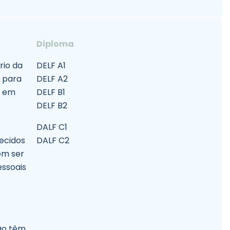
Diploma
rio da
DELF A1
 para
DELF A2
s em
DELF B1
DELF B2
DALF C1
ecidos
DALF C2
em ser
essoais
ão têm