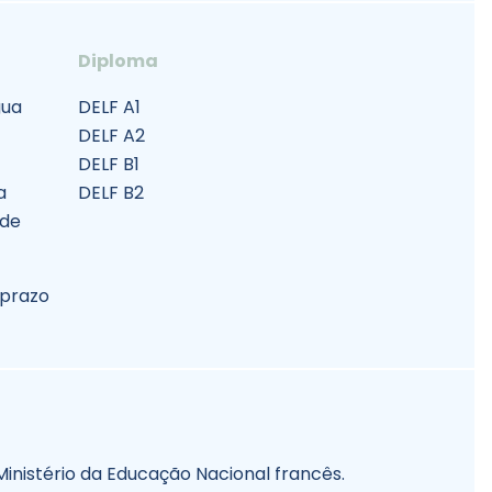
Diploma
gua
DELF A1
DELF A2
DELF B1
a
DELF B2
 de
 prazo
 Ministério da Educação Nacional francês.