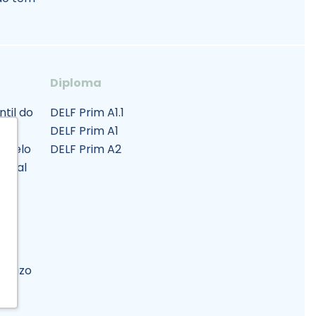
Diploma
ntil do
DELF Prim A1.1
 de
DELF Prim A1
o pelo
DELF Prim A2
ional
 prazo