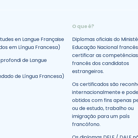
O que é?
Études en Langue Française
Diplomas oficiais do Ministé
dos em Língua Francesa)
Educação Nacional francês
certificar as competência
profondi de Langue
francês dos candidatos
estrangeiros.
ndado de Língua Francesa)
Os certificados são reconh
internacionalmente e pod
obtidos com fins apenas p
ou de estudo, trabalho ou
imigração para um país
francófono.
Os diplomas DELF / DALF n