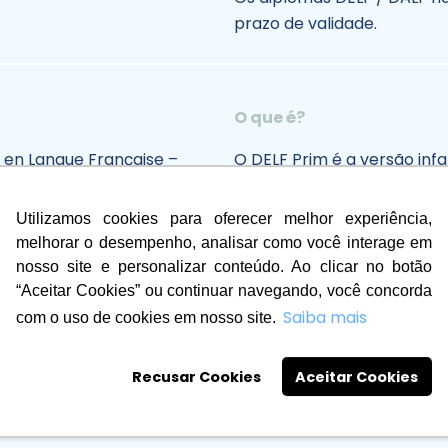
prazo de validade.
O que é?
 en Langue Française –
O DELF Prim é a versão infa
DELF, o Diploma de Estudos
dos de Língua Francesa –
Língua Francesa, concedid
Utilizamos cookies para oferecer melhor experiência,
Ministério da Educação Nac
melhorar o desempenho, analisar como você interage em
francês, e serve para que
nosso site e personalizar conteúdo. Ao clicar no botão
crianças entre 8 e 12 anos
“Aceitar Cookies” ou continuar navegando, você concorda
possam certificar suas
Saiba mais
com o uso de cookies em nosso site.
competências linguísticas.
Recusar Cookies
Aceitar Cookies
Os diplomas DELF não têm
de validade.