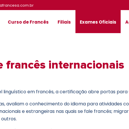
cafrancesa.com.br
Curso de Francês
Filiais
Exames Oficiais
A
 francês internacionais
 linguístico em francês, a certificação abre portas par
nças, avaliam o conhecimento do idioma para atividades c
acionais e estrangeiras nas quais se fale francês; migra
 outros.