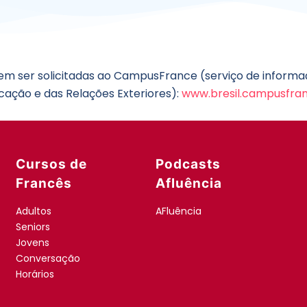
m ser solicitadas ao CampusFrance (serviço de informaç
ucação e das Relações Exteriores):
www.bresil.campusfran
Cursos de
Podcasts
Francês
Afluência
Adultos
AFluência
Seniors
Jovens
Conversação
Horários