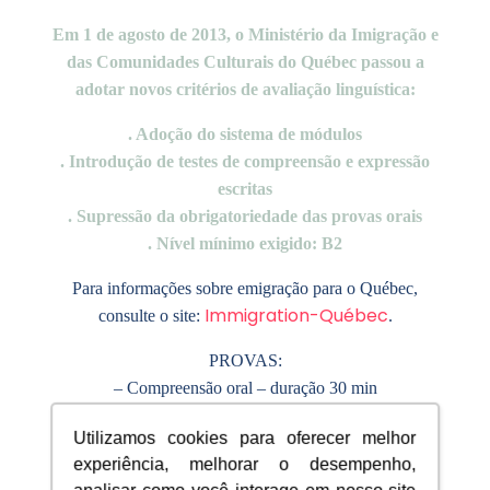
Em 1 de agosto de 2013, o Ministério da Imigração e
das Comunidades Culturais do Québec passou a
adotar novos critérios de avaliação linguística:
. Adoção do sistema de módulos
. Introdução de testes de compreensão e expressão
escritas
. Supressão da obrigatoriedade das provas orais
. Nível mínimo exigido: B2
Para informações sobre emigração para o Québec,
Immigration-Québec
consulte o site:
.
PROVAS:
– Compreensão oral – duração 30 min
– Expressão oral – duração 15 min
Utilizamos cookies para oferecer melhor
– Compreensão escrita – duração 45 min
experiência, melhorar o desempenho,
– Expressão escrita – duração 1h