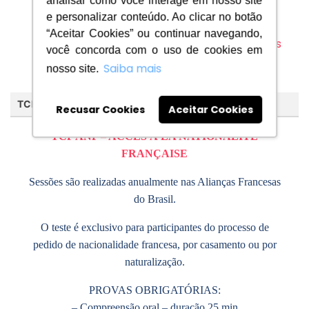
analisar como você interage em nosso site
Consulte o manual do candidato
e personalizar conteúdo. Ao clicar no botão
“Aceitar Cookies” ou continuar navegando,
Saiba mais
você concorda com o uso de cookies em
Saiba mais
nosso site.
TCF ANF
Recusar Cookies
Aceitar Cookies
TCF ANF – ACCÈS À LA NATIONALITÉ
FRANÇAISE
Sessões são realizadas anualmente nas Alianças Francesas
do Brasil.
O teste é exclusivo para participantes do processo de
pedido de nacionalidade francesa, por casamento ou por
naturalização.
PROVAS OBRIGATÓRIAS:
– Compreensão oral – duração 25 min